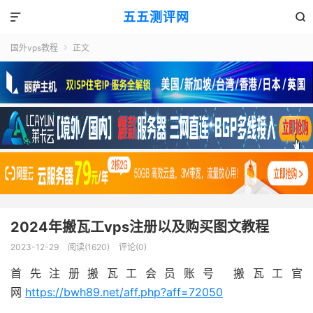
五五测评网


国外vps教程
正文

2024年搬瓦工vps注册以及购买图文教程
2023-12-29
阅读(1620)
评论(0)
首先注册搬瓦工会员账号 搬瓦工官
网
https://bwh89.net/aff.php?aff=72050