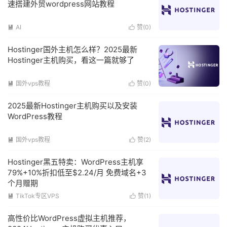
速搭建外贸wordpress网站教程
AI
赞(
0
)


Hostinger国外主机怎么样？2025最新
Hostinger主机购买，看这一篇就够了
国外vps教程
赞(
0
)


2025最新Hostinger主机购买以及安装
WordPress教程
国外vps教程
赞(
2
)


Hostinger黑五特卖：WordPress主机享
79%+10%折扣低至$2.24/月 免费域名+3
个月赠期
TikTok专区VPS
赞(
1
)


高性价比WordPress虚拟主机推荐，